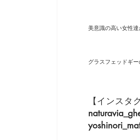
美意識の高い女性達
グラスフェッドギーの
【インスタ
naturavia_gh
yoshinori_ma