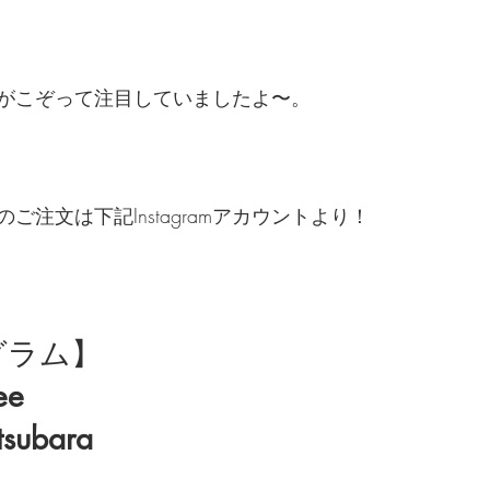
がこぞって注目していましたよ〜。
ご注文は下記Instagramアカウントより！
グラム】
ee
tsubara