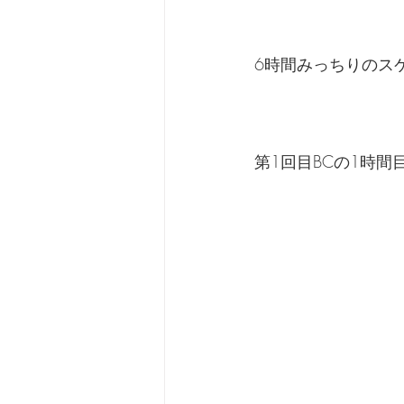
6時間みっちりのス
第1回目BCの1時